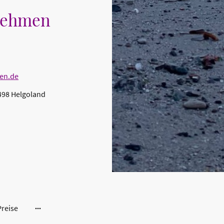
nehmen
en.de
498 Helgoland
Preise